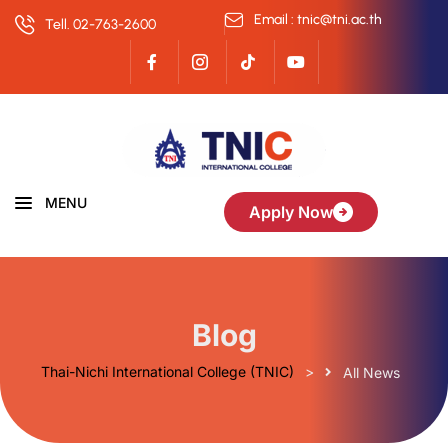
Email : tnic@tni.ac.th
Tell. 02-763-2600
MENU
Apply Now
Blog
Thai-Nichi International College (TNIC)
>
All News