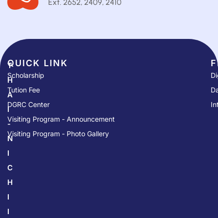
Ext. 2652, 2409, 2410
QUICK LINK​
F
T
Scholarship
Di
H
Tution Fee
Da
A
DGRC Center
In
I
Visiting Program - Announcement
-
Visiting Program - Photo Gallery
N
I
C
H
I
I