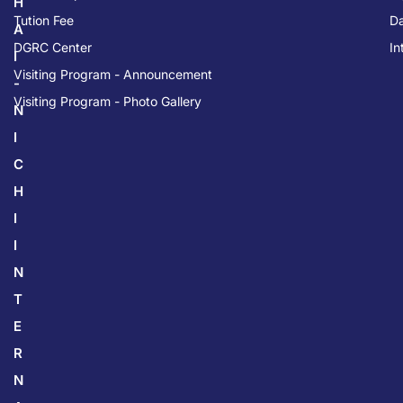
H
Tution Fee
Da
A
DGRC Center
In
I
Visiting Program - Announcement
-
Visiting Program - Photo Gallery
N
I
C
H
I
I
N
T
E
R
N