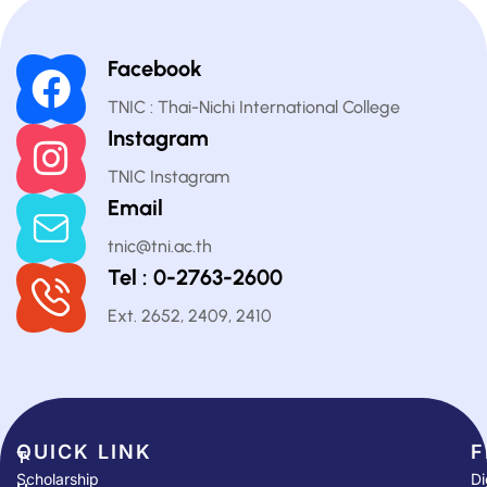
Facebook
TNIC : Thai-Nichi International College
Instagram
TNIC Instagram
Email
tnic@tni.ac.th
Tel : 0-2763-2600
Ext. 2652, 2409, 2410
QUICK LINK​
F
T
Scholarship
Di